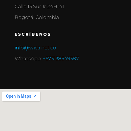
Calle 13 Sur # 24H-41
Bogotá, Colombia
ESCRÍBENOS
info@wica.net.co
WhatsApp:
+573138549387