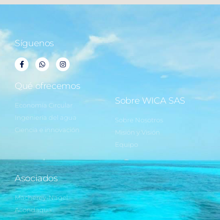
Síguenos
Qué ofrecemos
Sobre WICA SAS
Economía Circular
Ingeniería del agua
Sobre Nosotros
Ciencia e innovación
Misión y Visión
Equipo
Asociados
Macherey-Nagel
Acondaqua